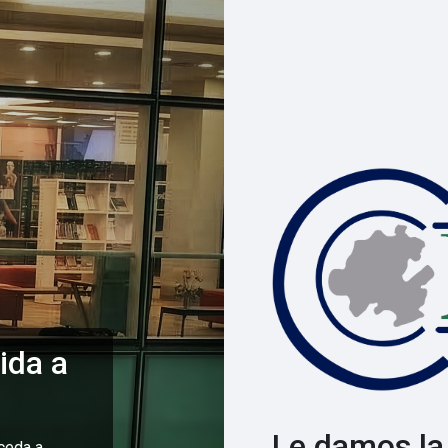
ida a
Le damos la
ceda a