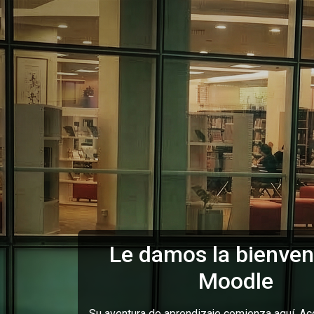
Salta al contenido principal
Le damos la bienven
Moodle
Su aventura de aprendizaje comienza aquí. Ac